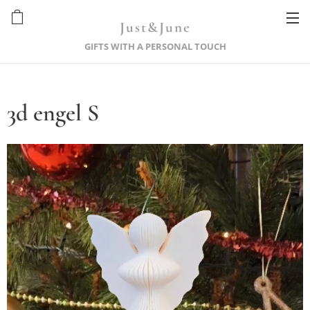
Just&June
GIFTS WITH A PERSONAL TOUCH
3d engel S