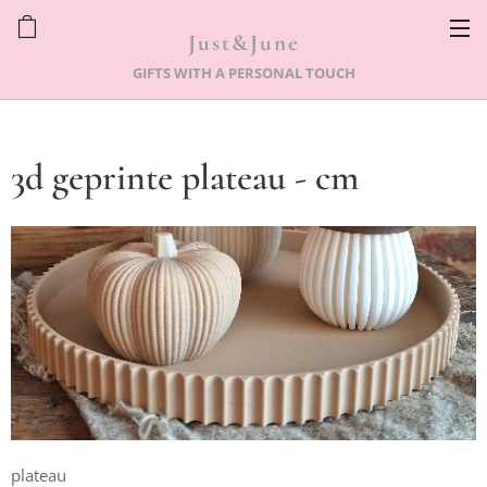
Just&June
GIFTS WITH A PERSONAL TOUCH
3d geprinte plateau - cm
plateau