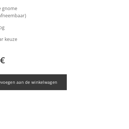
te gnome
afneembaar)
og
ar keuze
€
evoegen aan de winkelwagen