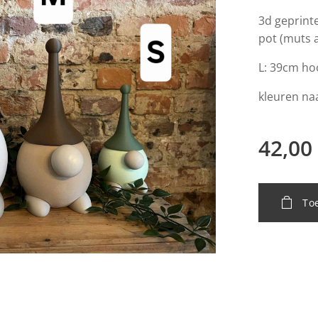
3d geprin
pot (muts 
L: 39cm ho
kleuren na
42,00
To