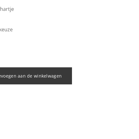
hartje
 keuze
evoegen aan de winkelwagen