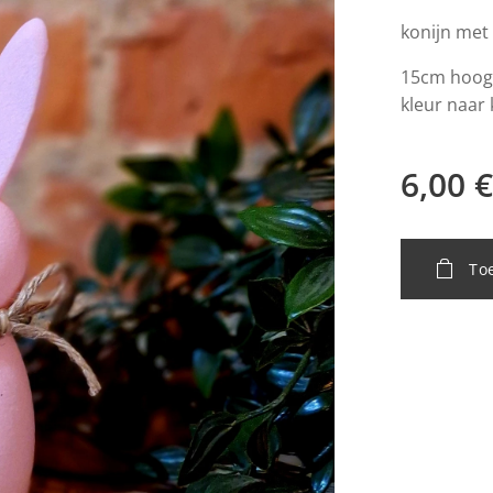
konijn met 
15cm hoog
kleur naar
6,00
€
To