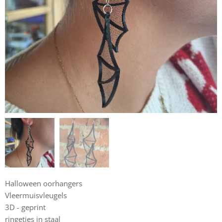
Halloween oorhangers
Vleermuisvleugels
3D - geprint
ringetjes in staal