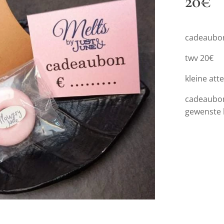
20€
cadeaubon
twv 20€
kleine at
cadeaubo
gewenste