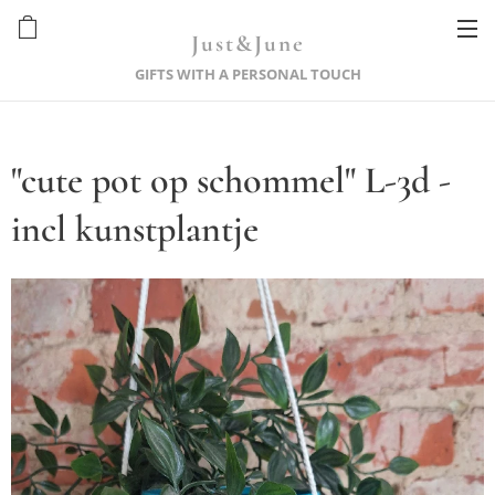
Just&June
GIFTS WITH A PERSONAL TOUCH
"cute pot op schommel" L-3d -
incl kunstplantje