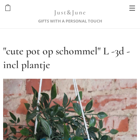
Just&June
GIFTS WITH A PERSONAL TOUCH
"cute pot op schommel" L -3d -
incl plantje