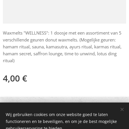
Waxmelts "WELLNESS": 1 doosje met een assortiment van 5
verschillende geuren donut waxmelts. (Mogelijke geuren:
hamam ritual, sauna, kamasutra, ayurs ritual, karmas ritual,
hamam secret, saffron lounge, time to unwind, lotus ding
ritual)
4,00
€
© 2021 Alle rechten voorbehouden
Wij gebruiken cookies om onze website goed te laten
Mogelijk gemaakt door
Webnode
Cookies
functioneren en te beveiligen, en om je de best mogelijke
gebruikerservaring te bieden.