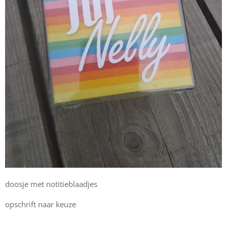
doosje met notitieblaadjes
opschrift naar keuze