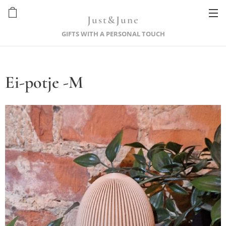
Just&June
GIFTS WITH A PERSONAL TOUCH
Ei-potje -M