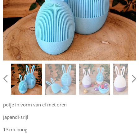
potje in vorm van ei met oren
japandi-srijl
13cm hoog