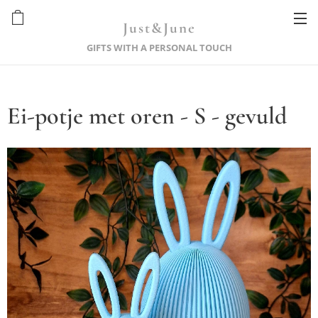
Just&June
GIFTS WITH A PERSONAL TOUCH
Ei-potje met oren - S - gevuld