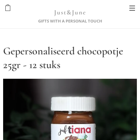
Just&June
GIFTS WITH A PERSONAL TOUCH
Gepersonaliseerd chocopotje
25gr - 12 stuks