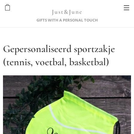
Just&June
GIFTS WITH A PERSONAL TOUCH
Gepersonaliseerd sportzakje
(tennis, voetbal, basketbal)