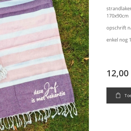
strandlake
170x90cm
opschrift 
enkel nog 1
12,00
To