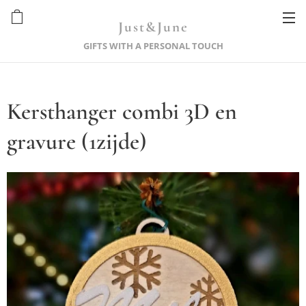
Just&June
GIFTS WITH A PERSONAL TOUCH
Kersthanger combi 3D en
gravure (1zijde)