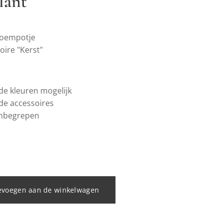
lant
loempotje
oire "Kerst"
de kleuren mogelijk
nde accessoires
 inbegrepen
evoegen aan de winkelwagen