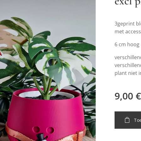
excl p
3geprint b
met access
6 cm hoog
verschillen
verschille
plant niet
9,00
€
To