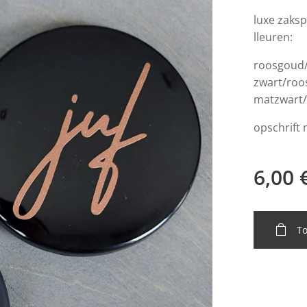
luxe zaksp
lleuren:
roosgoud
zwart/ro
matzwart
opschrift
6,00
T