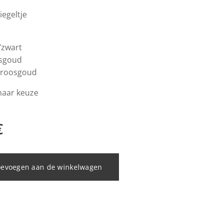
iegeltje
/zwart
osgoud
/roosgoud
 naar keuze
€
oevoegen aan de winkelwagen