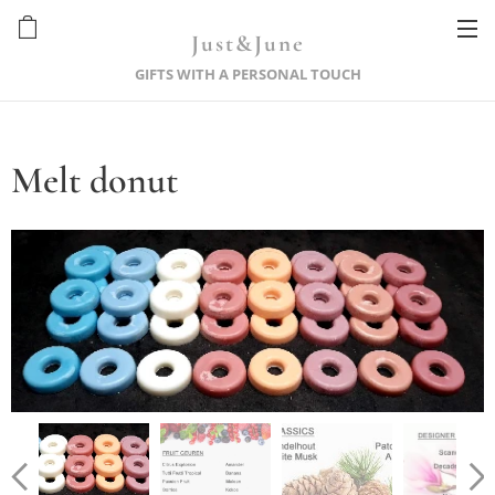
Just&June
GIFTS WITH A PERSONAL TOUCH
Melt donut