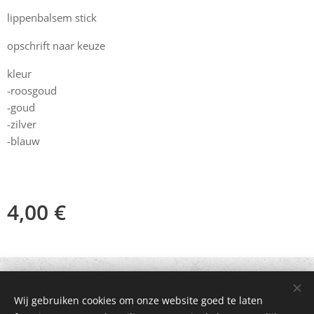
lippenbalsem stick
opschrift naar keuze
kleur
-roosgoud
-goud
-zilver
-blauw
4,00
€
© 2021 Alle rechten voorbehouden
Wij gebruiken cookies om onze website goed te laten
Mogelijk gemaakt door
Webnode
Cookies