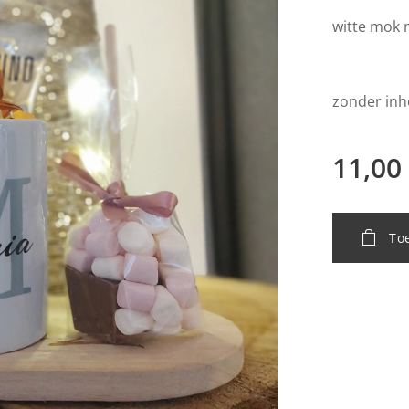
witte mok 
zonder inh
11,00
To