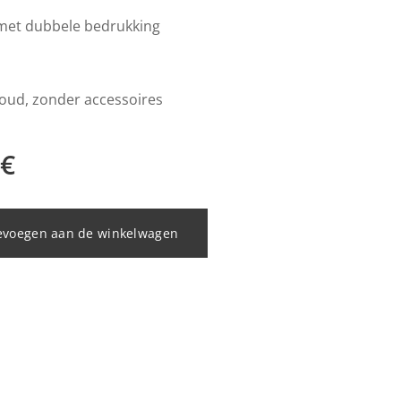
met dubbele bedrukking
oud, zonder accessoires
€
evoegen aan de winkelwagen