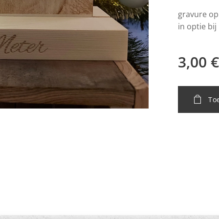
gravure op
in optie bi
3,00
€
To