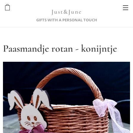
Just&June
GIFTS WITH A PERSONAL TOUCH
Paasmandje rotan - konijntje