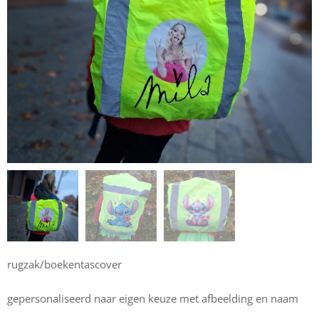
rugzak/boekentascover
gepersonaliseerd naar eigen keuze met afbeelding en naam