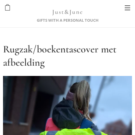
Just&June
GIFTS WITH A PERSONAL TOUCH
Rugzak/boekentascover met
afbeelding