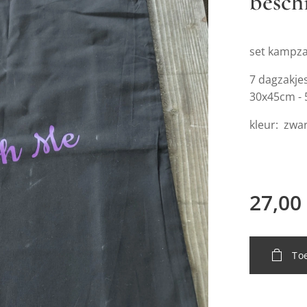
besch
set kampz
7 dagzakje
30x45cm -
kleur: zwar
27,00
To