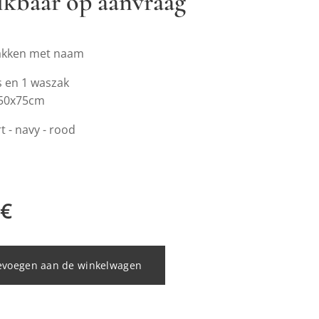
ikbaar op aanvraag
akken met naam
s en 1 waszak
 50x75cm
t - navy - rood
€
evoegen aan de winkelwagen