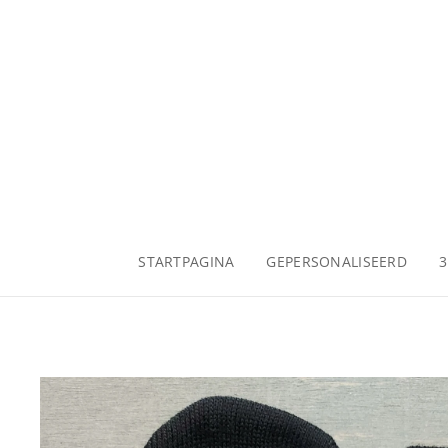
STARTPAGINA
GEPERSONALISEERD
3