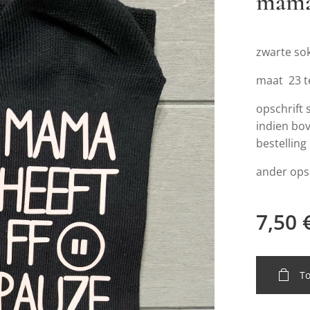
mama
zwarte so
maat 23 
opschrift
indien bov
bestelling
ander opsc
7,50
T