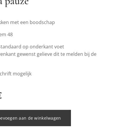
 pauze
kken met een boodschap
tem 48
 standaard op onderkant voet
enkant gewenst gelieve dit te melden bij de
hrift mogelijk
€
oevoegen aan de winkelwagen