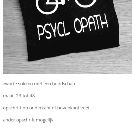
zwarte sokken met een boodschap
maat 23 tot 48
opschrift op onderkant of bovenkant voet
ander opschrift mogelijk