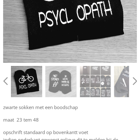
zwarte sokken met een boodschap
maat 23 tem 48
opschrift standaard op bovenkantt voet
indien onderkant gewenst gelieve dit te melden bij de