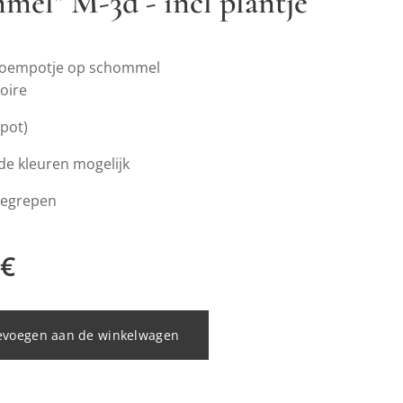
mel" M-3d - incl plantje
bloempotje op schommel
soire
pot)
de kleuren mogelijk
begrepen
€
evoegen aan de winkelwagen