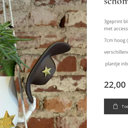
schom
3geprint 
met acces
7cm hoog (
verschillen
plantje in
22,00
To