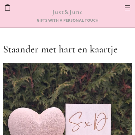
Just&June
GIFTS WITH A PERSONAL TOUCH
Staander met hart en kaartje