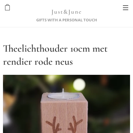
Just&June
GIFTS WITH A PERSONAL TOUCH
Theelichthouder 10cm met
rendier rode neus