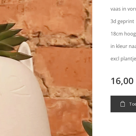
vaas in vo
3d geprint
18cm hoog
in kleur na
excl plantj
16,00
To