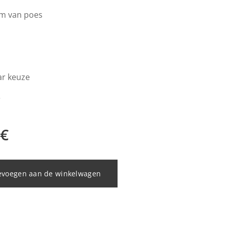
rm van poes
ar keuze
e
€
evoegen aan de winkelwagen