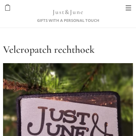
Just&June
GIFTS WITH A PERSONAL TOUCH
Velcropatch rechthoek