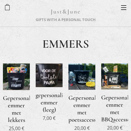
Just&June
GIFTS WITH A PERSONAL TOUCH
EMMERS
gepersonaliseerde
Gepersonali
Gepersonaliseerde
Gepersonaliseerde
emmer
emmer
emmer
emmer
(leeg)
met
met
met
7,00
€
BBQaccesso
poetsaccessoires
lekkers
20,00
€
20,00
€
25,00
€