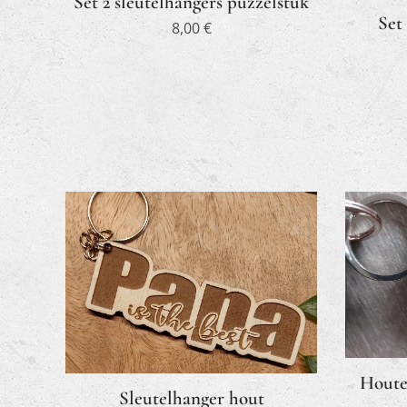
Set 2 sleutelhangers puzzelstuk
Set
8,00
€
Houte
Sleutelhanger hout