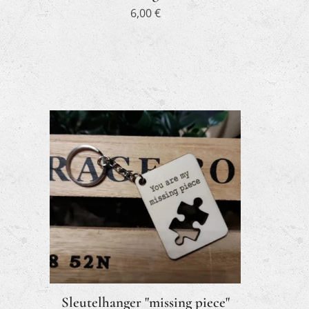
6,00
€
Sleutelhanger "missing piece"