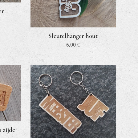
er
Sleutelhanger hout
6,00
€
 zijde