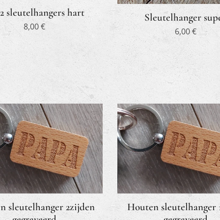
 2 sleutelhangers hart
Sleutelhanger sup
8,00
€
6,00
€
n sleutelhanger 2zijden
Houten sleutelhanger 1
gegraveerd
gegraveerd