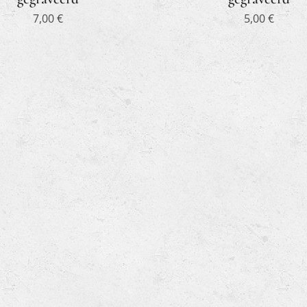
7,00
€
5,00
€