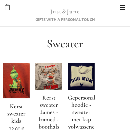
Just&June
GIFTS WITH A PERSONAL TOUCH
Sweater
Kerst
Gepersonaliseerde
sweater
hoodie -
Kerst
dames -
sweater
sweater
framed -
met kap
kids
boothals
volwassene
22,00
€