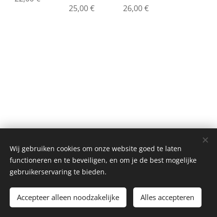
25,00
€
26,00
€
Wij gebruiken cookies om onze website goed te laten
functioneren en te beveiligen, en om je de best mogelijke
gebruikerservaring te bieden.
© 2021 Alle rechten voorbehouden
Accepteer alleen noodzakelijke
Mogelijk gemaakt door
Webnode
Alles accepteren
Cookies