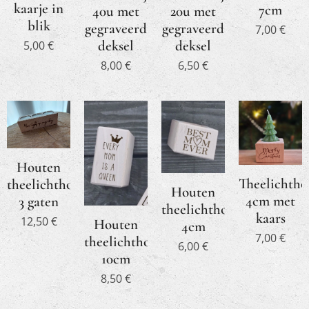
kaarje in
7cm
40u met
20u met
blik
gegraveerd
gegraveerd
7,00
€
deksel
deksel
5,00
€
8,00
€
6,50
€
Houten
Theelichtho
theelichthouder
Houten
4cm met
3 gaten
theelichthouder
kaars
12,50
€
Houten
4cm
7,00
€
theelichthouder
6,00
€
10cm
8,50
€