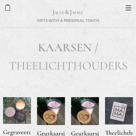
Just&June
GIFTS WITH A PERSONAL TOUCH
KAARSEN
/
THEELICHTHOUDERS
Gegraveerd
Theelichtho
Geurkaarsje
Geurkaarsje