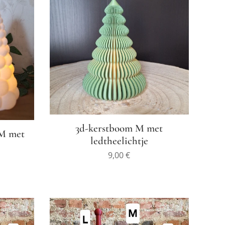
3d-kerstboom M met
 M met
ledtheelichtje
9,00
€