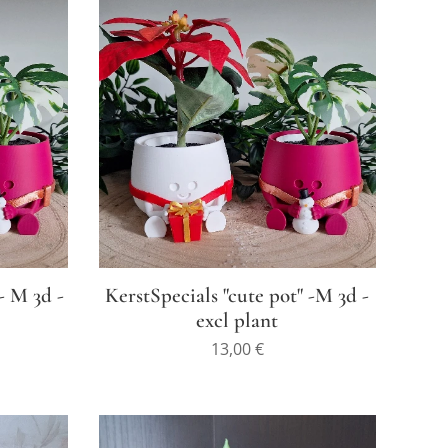
- M 3d -
KerstSpecials "cute pot" -M 3d -
excl plant
13,00
€