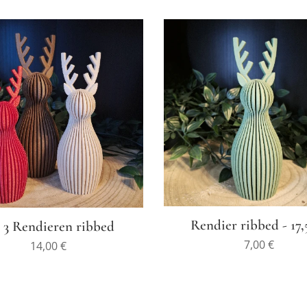
Rendier ribbed - 17
 3 Rendieren ribbed
7,00
€
14,00
€