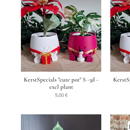
KerstSpecials "cute pot" S -3d -
KerstSp
excl plant
9,00
€