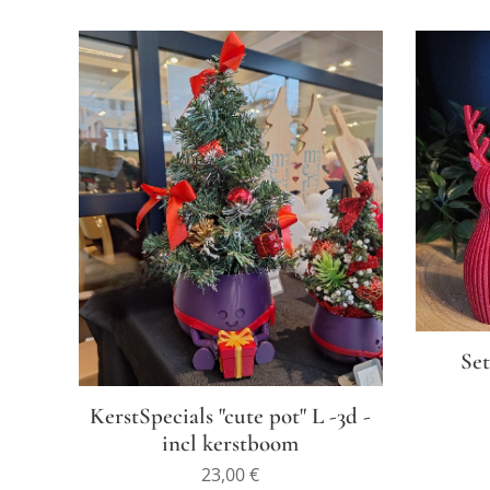
Set
KerstSpecials "cute pot" L -3d -
incl kerstboom
23,00
€