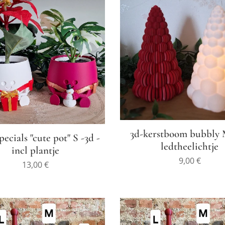
3d-kerstboom bubbly
ecials "cute pot" S -3d -
ledtheelichtje
incl plantje
9,00
€
13,00
€