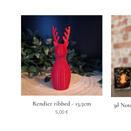
Rendier ribbed - 13,5cm
3d Not
5,00
€