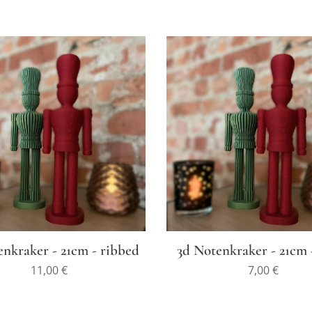
enkraker - 21cm - ribbed
3d Notenkraker - 21cm 
11,00
€
7,00
€