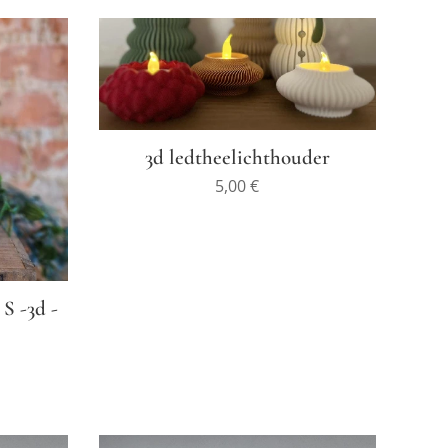
3d ledtheelichthouder
5,00
€
 S -3d -