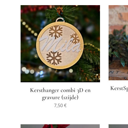
KerstSp
Kersthanger combi 3D en
gravure (1zijde)
7,50
€