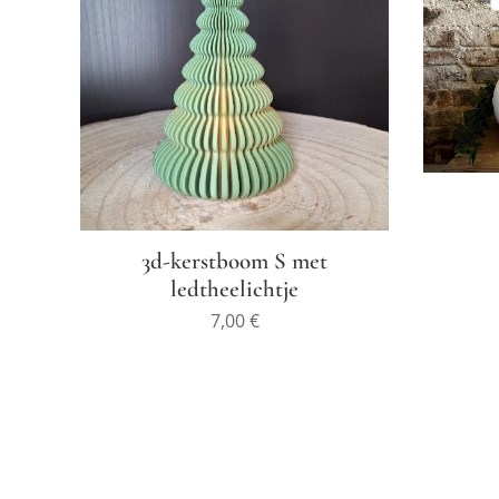
3d-kerstboom S met
ledtheelichtje
7,00
€