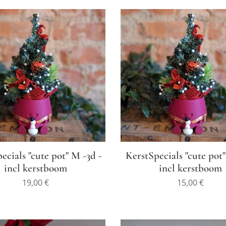
ecials "cute pot" M -3d -
KerstSpecials "cute pot"
incl kerstboom
incl kerstboom
19,00
€
15,00
€