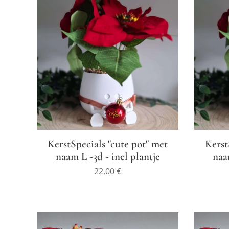
KerstSpecials "cute pot" met
Kerst
naam L -3d - incl plantje
naa
22,00
€